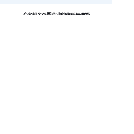
众多知名外贸企业的信任与选择
Q公司通过数据资产
知名品牌经销商B获
轻松获得银行直贷
得1亿信用贷款额度
一站式解决外贸全链路难题
现在注册，即可马上询价，获得最新价格与贴心服务
加入我们