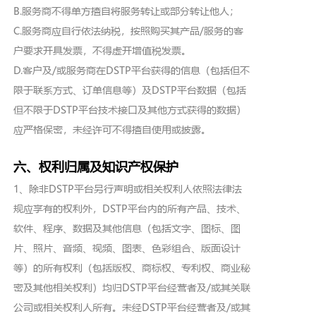
B.服务商不得单方擅自将服务转让或部分转让他人；
C.服务商应自行依法纳税，按照购买其产品/服务的客
户要求开具发票，不得虚开增值税发票。
D.客户及/或服务商在DSTP平台获得的信息（包括但不
限于联系方式、订单信息等）及DSTP平台数据（包括
但不限于DSTP平台技术接口及其他方式获得的数据）
应严格保密，未经许可不得擅自使用或披露。
六、权利归属及知识产权保护
1、除非DSTP平台另行声明或相关权利人依照法律法
规应享有的权利外，DSTP平台内的所有产品、技术、
软件、程序、数据及其他信息（包括文字、图标、图
片、照片、音频、视频、图表、色彩组合、版面设计
等）的所有权利（包括版权、商标权、专利权、商业秘
密及其他相关权利）均归DSTP平台经营者及/或其关联
公司或相关权利人所有。未经DSTP平台经营者及/或其