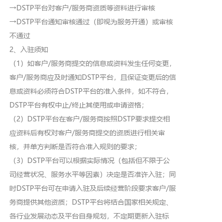
→DSTP平台对客户/服务商资质等资料进行审核
→DSTP平台通知审核通过（即视为服务开通）或审核
不通过
2、入驻须知
（1）如客户/服务商提交的信息或资料发生任何变更，
客户/服务商应及时通知DSTP平台，且保证变更后的信
息或资料必须符合DSTP平台的准入条件，如不符合，
DSTP平台有权中止/终止其使用或申请资格；
（2）DSTP平台在客户/服务商按照DSTP要求提交相
应资料后有权对客户/服务商提交的资质进行相关审
核，并单方判断是否符合准入规则的要求；
（3）DSTP平台可以根据实际情况（包括但不限于公
司经营状况、服务水平等因素）决定是否准许入驻；同
时DSTP平台可在申请入驻及后续经营阶段要求客户/服
务商提供其他资质；DSTP平台将结合国家相关规定、
各行业发展动态及平台自身规划，不定期更新入驻标