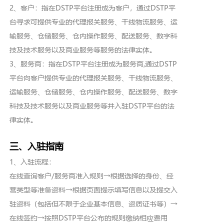
2、客户：指在DSTP平台注册成为客户，通过DSTP平
台寻求可提供专业的代理报关服务、干线物流服务、运
输服务、仓储服务、仓内操作服务、配送服务、数字科
技及技术服务以及商业服务等服务的法律实体。
3、服务商：指在DSTP平台注册成为服务商,通过DSTP
平台向客户提供专业的代理报关服务、干线物流服务、
运输服务、仓储服务、仓内操作服务、配送服务、数字
科技及技术服务以及商业服务等并入驻DSTP平台的法
律实体。
三、入驻指南
1、入驻流程：
在线查询客户/服务商准入规则→根据选择的身份、经
营类型等准备资料→根据页面提示填写信息以及提交入
驻资料（包括但不限于企业基本信息、资质证书等）→
在线签约→按照DSTP平台公布的规则缴纳相应费用