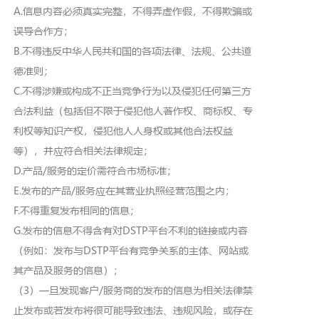
A.信息内容必须真实完整，不得弄虚作假，不得欺骗或
误导合作方；
B.不得违反中华人民共和国的各项法律、法规、公共道
德准则；
C.不得涉嫌或构成不正当竞争行为以及侵犯任何第三方
合法利益（包括但不限于侵犯他人著作权、商标权、专
利权等知识产权，侵犯他人人身权或其他合法权益
等），并应符合相关法律规定；
D.产品/服务的定价需符合市场标准；
E.发布的产品/服务应在其营业执照经营范围之内；
F.不得重复发布相同的信息；
G.发布的信息不得含有对DSTP平台不利的链接或内容
（例如：发布与DSTP平台有竞争关系的主体、网站或
其产品及服务的信息）；
（3）一旦发现客户/服务商的发布的信息为相关法律禁
止发布或若发布将很可能导致违法、违规风险，或存在