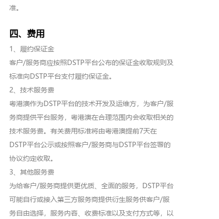
准。
四、费用
1、履约保证金
客户/服务商应按照DSTP平台公布的保证金收取规则及
标准向DSTP平台支付履约保证金。
2、技术服务费
粤港澳作为DSTP平台的技术开发及运维方，为客户/服
务商提供平台服务，粤港澳在合理范围内会收取相关的
技术服务费。有关费用标准将由粤港澳提前7天在
DSTP平台公示或按照客户/服务商与DSTP平台签署的
协议约定收取。
3、其他服务费
为给客户/服务商提供更优质、全面的服务，DSTP平台
可能自行或接入第三方服务商提供衍生服务供客户/服
务自由选择，服务内容、收费标准以及支付方式等，以